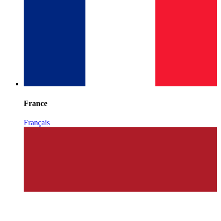
France
Français