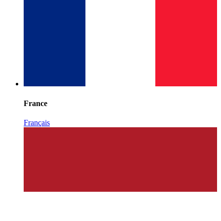
France
Français