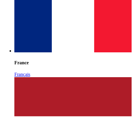
France
Français