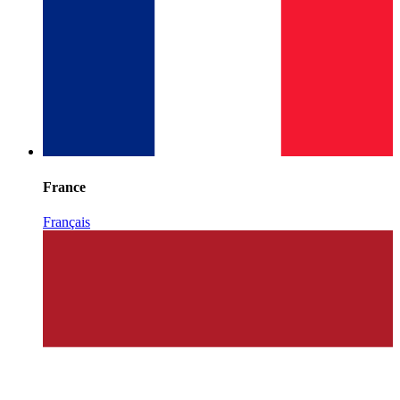
France
Français