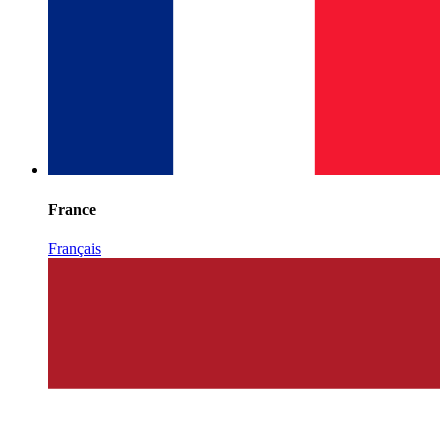
France
Français