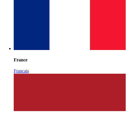
France
Français